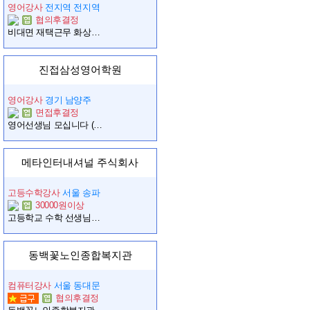
영어강사
전지역 전지역
협의후결정
비대면 재택근무 화상수업 회원다수 자기계발지원
진접삼성영어학원
영어강사
경기 남양주
면접후결정
영어선생님 모십니다 (남양주 진접)
메타인터내셔널 주식회사
고등수학강사
서울 송파
30000원이상
고등학교 수학 선생님을 모십니다.
동백꽃노인종합복지관
컴퓨터강사
서울 동대문
협의후결정