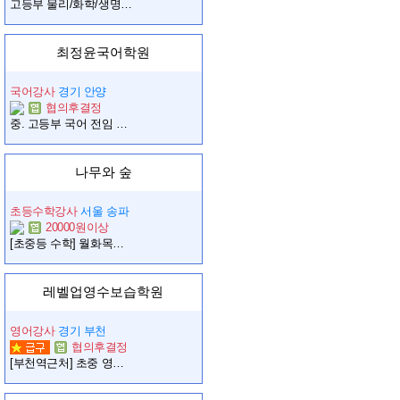
고등부 물리/화학/생명/지학 강사 및 중등부 과학 개별진도 강사를 모집합니다.
최정윤국어학원
국어강사
경기 안양
협의후결정
중. 고등부 국어 전임 강사 모십니다.
나무와 숲
초등수학강사
서울 송파
20000원이상
[초중등 수학] 월화목금 4시~9시반 수학 1:1 개별지도 선생님 모십니다 (동시 최대 2명)
레벨업영수보습학원
영어강사
경기 부천
협의후결정
[부천역근처] 초중 영어 선생님 모십니다.