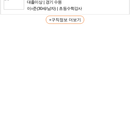
대졸이상
경기 수원
이○준
(30세/남자)
초등수학강사
+구직정보 더보기