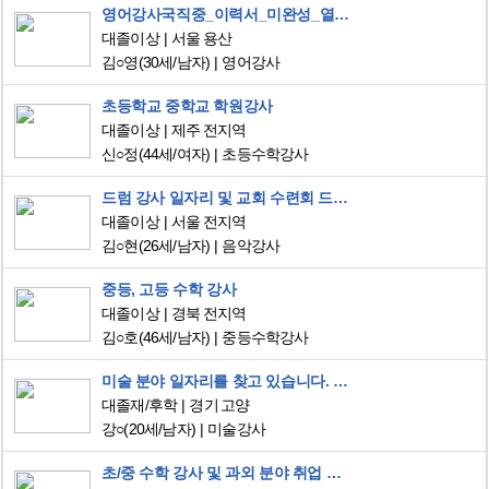
영어강사국직중_이력서_미완성_열람X
대졸이상
서울 용산
김○영
(30세/남자)
영어강사
초등학교 중학교 학원강사
대졸이상
제주 전지역
신○정
(44세/여자)
초등수학강사
드럼 강사 일자리 및 교회 수련회 드럼사역 일자리 찾고있습니다
대졸이상
서울 전지역
김○현
(26세/남자)
음악강사
중등, 고등 수학 강사
대졸이상
경북 전지역
김○호
(46세/남자)
중등수학강사
미술 분야 일자리를 찾고 있습니다. 아르바이트 형식을 희망합니다.
대졸재/후학
경기 고양
강○
(20세/남자)
미술강사
초/중 수학 강사 및 과외 분야 취업 희망합니다~