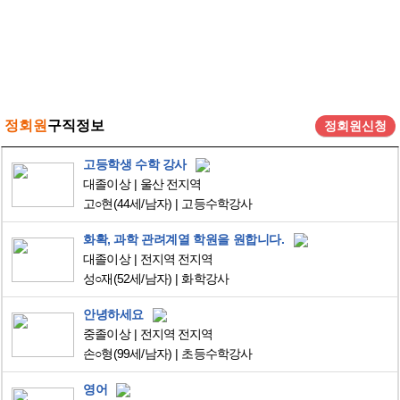
정회원
구직정보
정회원신청
고등학생 수학 강사
대졸이상
울산 전지역
고○현
(44세/남자)
고등수학강사
화확, 과학 관려계열 학원을 원합니다.
대졸이상
전지역 전지역
성○재
(52세/남자)
화학강사
안녕하세요
중졸이상
전지역 전지역
손○형
(99세/남자)
초등수학강사
영어