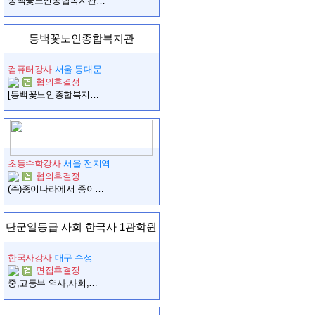
동백꽃노인종합복지관 IT(AI 활용)강사 모집합니다.
동백꽃노인종합복지관
컴퓨터강사
서울 동대문
협의후결정
[동백꽃노인종합복지관] 스마트 아카데미 강사 모집 공고
초등수학강사
서울 전지역
협의후결정
(주)종이나라에서 종이접기 선생님을 모십니다.
단군일등급 사회 한국사 1관학원
한국사강사
대구 수성
면접후결정
중,고등부 역사,사회,한국사 ,통합사회 강사