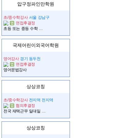
압구정파인만학원
초/중수학강사
서울 강남구
면접후결정
초등 또는 중등 수학 전임 강사 모집합니다.
국제어린이외국어학원
영어강사
경기 동두천
면접후결정
영어문법강사
상상코칭
초/중수학강사
전지역 전지역
협의후결정
전국 재택근무 일대일 다대일 화상수업
상상코칭