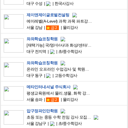
대구 수성
한국사강사
제이앤제이글로벌컨설팅
에이레벨(A-Level) 과학 과목 파트강사 / 강남구 학원, 영국 대입시험
서울 강남
물리강사
와와학습코칭학원
[재택가능] 국/영/수/사/과 화상/센터/과외 선생님 모집합니다.
대구 전지역
초/중수학강사
와와학습코칭학원
온라인 오프라인 수업강사 및 학원강사 모집합니다.
대구 동구
고등수학강사
메타인터내셔널 주식회사
평생교육원에서 물리,생물, 화학 강사님을 모십니다.
서울 송파
물리강사
압구정파인만학원
초등 또는 중등 수학 전임 강사 모집합니다.
서울 강남구
초/중수학강사