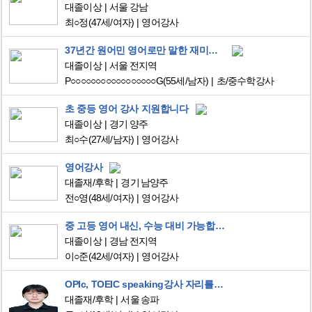
대졸이상
서울 강남
최○정
(47세/여자)
영어강사
37년간 원어민 영어로만 말한 재미교포 영어 수학 강사
대졸이상
서울 전지역
P○○○○○○○○○○○○○○○○○G
(55세/남자)
초/중수학강사
초 중등 영어 강사 지원합니다
대졸이상
경기 양주
최○수
(27세/남자)
영어강사
영어강사
대졸재/후학
경기 남양주
전○영
(48세/여자)
영어강사
중 고등 영어 내신, 수능 대비 가능합니다
대졸이상
경남 전지역
이○준
(42세/여자)
영어강사
OPIc, TOEIC speaking강사 자리를 찾고있습니다.
대졸재/후학
서울 송파