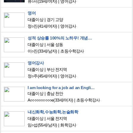
류○서
(19세/여자)
영어강사
영어
대졸이상
경기 고양
정○진
(41세/여자)
영어강사
성적 상승률 100%의 노하우! 개념부터 심화까지 책임지겠습니다.
대졸이상
서울 성동
이○진
(33세/남자)
초등수학강사
영어강사
대졸이상
부산 전지역
정○주
(45세/여자)
영어강사
I am looking for a job ad an English teacher
대졸이상
충남 천안
A○○○○○○○○○○e
(33세/여자)
초등수학강사
내신화학,수능화학,논술화학
대졸이상
서울 전지역
임○섭
(55세/남자)
화학강사