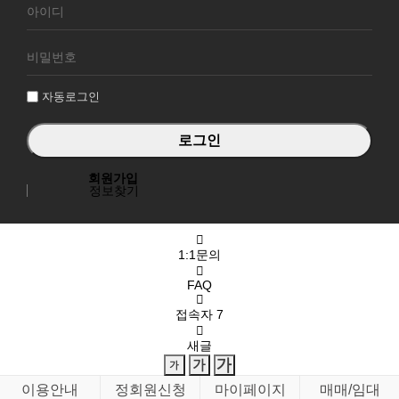
회
원
로
그
인
자동로그인
회원가입
정보찾기
1:1문의
FAQ
접속자
7
새글
이용안내
정회원신청
마이페이지
매매/임대