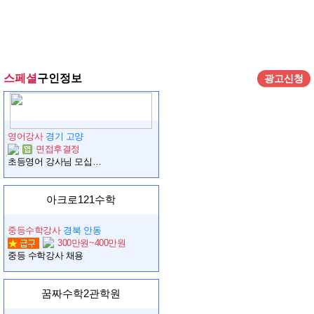
스페셜
구인정보
광고신청
영어강사
경기 고양
면접후결정
초등영어 강사님 모십니다. (파트-주3회/ 월수금). 추후 전임 가능
아크로121수학
중등수학강사
경북 안동
300만원~400만원
중등 수학강사 채용
꿈짜수학2관학원