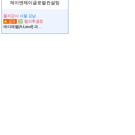
제이앤제이글로벌컨설팅
물리강사
서울 강남
협의후결정
에이레벨(A-Level) 과학 과목 파트강사 / 강남구 학원, 영국 대입시험