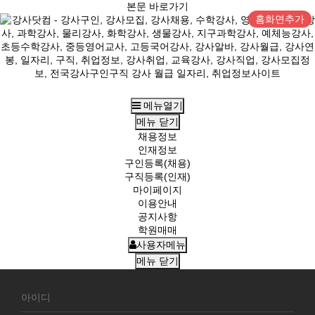
본문 바로가기
홈화면추가
메뉴열기
메뉴
닫기
채용정보
인재정보
구인등록(채용)
구직등록(인재)
마이페이지
이용안내
공지사항
학원매매
사용자메뉴
메뉴
닫기
회
원