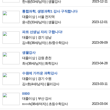
2023-12-11
한○용
(53세/남자)
|
생물강사
통합과학, 생명과학1 강사 구직합니다
대졸이상
서울 전지역
2023-12-01
윤○준
(33세/남자)
|
생물강사
파트 선생님 자리 구합니다!
대졸이상
경기 성남
2023-09-09
김○휘
(38세/남자)
|
초/중수학강사
생물강사
대졸이상
강원 춘천
2023-04-28
최○
(38세/남자)
|
화학강사
수원에 가까운 과학강사
대졸이상
경기 수원
2023-03-11
김○호
(4세/남자)
|
물리강사
0000
대졸이상
부산 강서
2023-03-04
n○○○h
(38세/여자)
|
초등수학강사