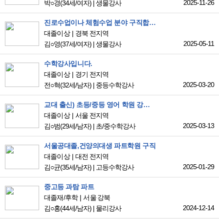
2025-11-26
박○경
(34세/여자)
|
생물강사
진로수업이나 체험수업 분야 구직합니다.
대졸이상
경북 전지역
2025-05-11
김○영
(37세/여자)
|
생물강사
수학강사입니다.
대졸이상
경기 전지역
2025-03-20
전○혁
(32세/남자)
|
중등수학강사
교대 출신) 초등/중등 영어 학원 강사 근무 희망합니다
대졸이상
서울 전지역
2025-03-13
김○범
(29세/남자)
|
초/중수학강사
서울공대졸,건양의대생 파트학원 구직
대졸이상
대전 전지역
2025-01-29
김○균
(35세/남자)
|
고등수학강사
중고등 과탐 파트
대졸재/후학
서울 강북
2024-12-14
김○홍
(44세/남자)
|
물리강사