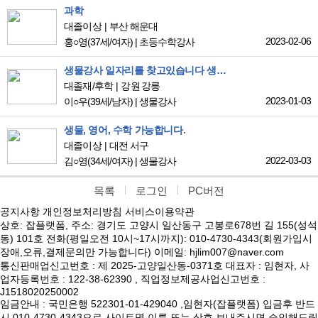
과학
대졸이상
부산 해운대
2023-02-06
홍○영
(37세/여자)
|
초등수학강사
생물강사 일자리를 찾고있습니다 생명과학 1 2 둘다 가능
대졸재/후학
강원 강릉
2023-01-03
이○우
(39세/남자)
|
생물강사
생물, 영어, 수학 가능합니다.
대졸이상
대전 서구
2022-03-03
김○영
(34세/여자)
|
생물강사
목록
로그인
PC버전
공지사항
개인정보처리방침
서비스이용약관
상호: 잡플랫폼, 주소: 경기도 고양시 일산동구 고봉로678번 길 155(성석
동) 101호 전화(평일오전 10시~17시까지): 010-4730-4343(회원가입시
장애,오류,결제문의만 가능합니다) 이메일: hjlim007@naver.com
통신판매업신고번호 : 제 2025-고양일산동-0371호 대표자 : 임현자, 사
업자등록번호 : 122-38-62390 , 직업정보제공사업신고번호 :
J1518020250002
임금안내 : 국민은행 522301-01-429040 ,임현자(잡플랫폼) 입금후 반드
시 010-4730-4343으로 사이트명,이름 또는 상호 보내주시면 승인해드립