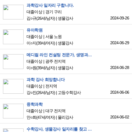
과학강사 일자리 구합니다.
대졸이상
경기 구리
2024-09-26
김○규
(26세/남자)
|
생물강사
유아학원
대졸이상
서울 노원
2024-06-29
이○지
(39세/여자)
|
생물강사
메디컬 라인 컨설팅 전문가, 생명과학 영역 전문가
대졸이상
광주 전지역
2024-06-28
이○원
(39세/남자)
|
생물강사
과학 강사 희망합니다
대졸이상
전지역
2024-06-06
강○진
(26세/남자)
|
고등수학강사
중학과학
대졸이상
대구 전지역
2024-06-02
안○희
(47세/여자)
|
물리강사
수학강사, 생물강사 일자리를 찾고 있습니다.