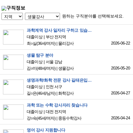
구직정보
원하는 구직분야를 선택해보세요.
과학계역 강사 일자리 구하고 있습니다.
대졸이상
부산 전지역
2026-06-22
최○실
(36세/여자)
|
물리강사
생물 탐구 분야
대졸이상
서울 강남
2026-05-20
김○미
(48세/여자)
|
생물강사
생명과학/화학 전문 강사 길태은입니다
대졸이상
인천 서구
2026-04-27
길○은
(46세/남자)
|
화학강사
과학 또는 수학 강사자리 찾습니다
대졸이상
대전 전지역
2026-04-24
강○숙
(45세/여자)
|
중등수학강사
영어 강사 지원합니다