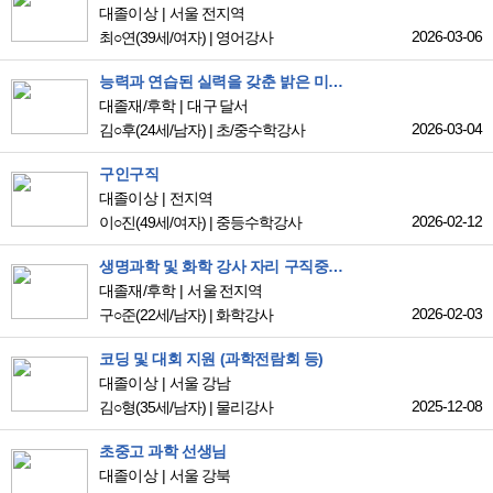
대졸이상
서울 전지역
2026-03-06
최○연
(39세/여자)
|
영어강사
능력과 연습된 실력을 갖춘 밝은 미소와 바른 예절을 겸비한 젊은 인재입니다.
대졸재/후학
대구 달서
2026-03-04
김○후
(24세/남자)
|
초/중수학강사
구인구직
대졸이상
전지역
2026-02-12
이○진
(49세/여자)
|
중등수학강사
생명과학 및 화학 강사 자리 구직중입니다.
대졸재/후학
서울 전지역
2026-02-03
구○준
(22세/남자)
|
화학강사
코딩 및 대회 지원 (과학전람회 등)
대졸이상
서울 강남
2025-12-08
김○형
(35세/남자)
|
물리강사
초중고 과학 선생님
대졸이상
서울 강북