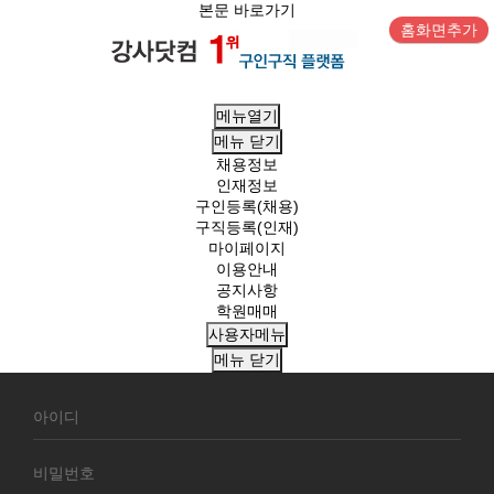
본문 바로가기
홈화면추가
메뉴열기
메뉴
닫기
채용정보
인재정보
구인등록(채용)
구직등록(인재)
마이페이지
이용안내
공지사항
학원매매
사용자메뉴
메뉴
닫기
회
원
로
그
인