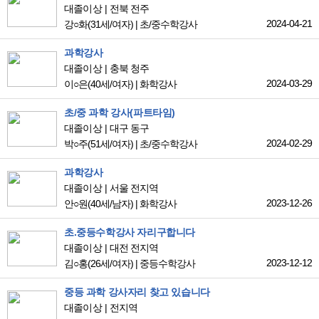
대졸이상
전북 전주
2024-04-21
강○화
(31세/여자)
|
초/중수학강사
과학강사
대졸이상
충북 청주
2024-03-29
이○은
(40세/여자)
|
화학강사
초/중 과학 강사(파트타임)
대졸이상
대구 동구
2024-02-29
박○주
(51세/여자)
|
초/중수학강사
과학강사
대졸이상
서울 전지역
2023-12-26
안○원
(40세/남자)
|
화학강사
초.중등수학강사 자리구합니다
대졸이상
대전 전지역
2023-12-12
김○홍
(26세/여자)
|
중등수학강사
중등 과학 강사자리 찾고 있습니다
대졸이상
전지역